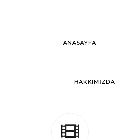
Hizmetlerimiz
ANASAYFA
Anasayfa
Hizmetlerimiz
Hizmetle
Hizmetlerimiz
HAKKIMIZDA
HİZMETLERİMİZ